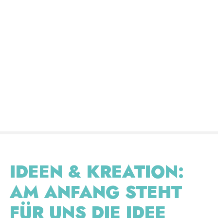
Z
u
m
I
n
h
a
l
t
s
p
r
i
n
IDEEN & KREATION
:
g
e
AM ANFANG STEHT
n
FÜR UNS DIE IDEE