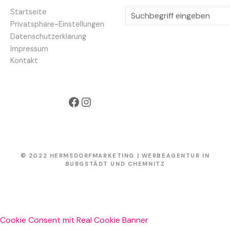
S
Startseite
u
Privatsphäre-Einstellungen
c
Datenschutzerklärung
h
Impressum
e
Kontakt
n
Facebook
Instagram
© 2022 HERMSDORFMARKETING | WERBEAGENTUR IN
BURGSTÄDT UND CHEMNITZ
Cookie Consent mit Real Cookie Banner