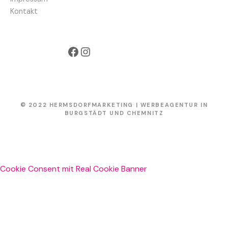
e
Kontakt
n
Facebook
Instagram
© 2022 HERMSDORFMARKETING | WERBEAGENTUR IN
BURGSTÄDT UND CHEMNITZ
Cookie Consent mit Real Cookie Banner