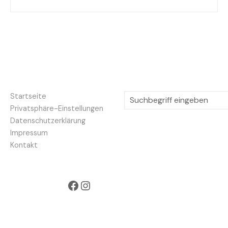
S
Startseite
u
Privatsphäre-Einstellungen
c
Datenschutzerklärung
h
Impressum
e
Kontakt
n
Facebook
Instagram