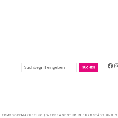
Facebook
Instagr
S
SUCHEN
u
c
h
e
n
 HERMSDORFMARKETING | WERBEAGENTUR IN BURGSTÄDT UND C