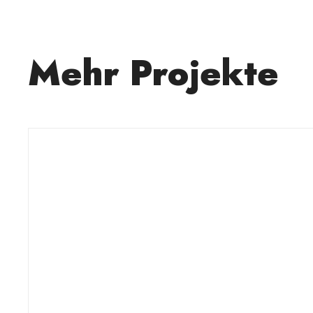
Mehr Projekte
Kosmetikstudio NagelNeu
Marketingberatung, Website
MARKETINGBERATUNG
SOCIAL MEDIA
WEBDESIGN